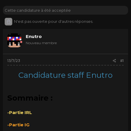
e
e
u
d
Cette candidature à été acceptée
r
e
d
d
N'est pas ouverte pour d'autres réponses.
e
é
l
b
a
u
Enutro
d
t
Nouveau membre
i
s
c
13/7/23
#1
u
s
s
Candidature staff Enutro
i
o
n
Sommaire :
-Partie IRL
-Partie IG