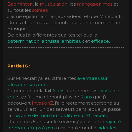
Badminton
, la
musculation
, les
mangas/animés
et
surtout les
soirées
.
J'aime également les jeux vidéos tel que Minecraft ,
Dofus et j'en passe, j'écoute aussi énormément de
musique.
De plus j'ai différentes qualités tel que la
détermination
,
altruiste
,
ambitieux
et
efficace.
------------------------------------------------------------------
------------------------------------------------------------------
-----
Partie IG :
Sur Minecraft j'ai eu différentes
aventures sur
plusieurs serveurs
.
Cependant cela fait
6 ans
que je me suis
initié à ce
jeu
et ça fait maintenant plus de
5 ans
que j’ai
découvert
InvasionZ
,
j’ai directement accroché au
serveur, il est l'un des serveurs dans lequel je passe
la
majorité de mon temps libre sur Minecraft.
Durant ces 5 ans sur le serveur j’ai passé la m
ajorité
de mon temps à pvp
mais également à
aider les