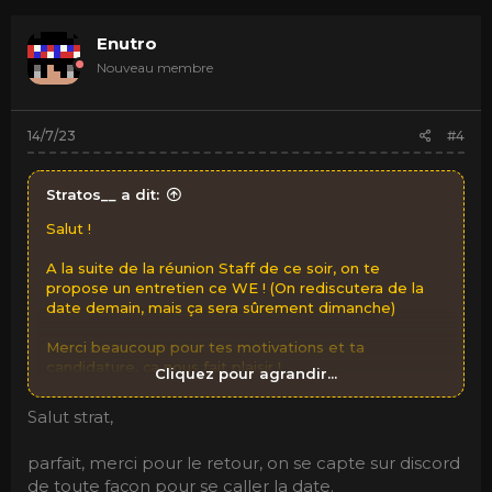
Enutro
Nouveau membre
14/7/23
#4
Stratos__ a dit:
Salut !
A la suite de la réunion Staff de ce soir, on te
propose un entretien ce WE ! (On rediscutera de la
date demain, mais ça sera sûrement dimanche)
Merci beaucoup pour tes motivations et ta
candidature, ça nous fait plaisir !
Cliquez pour agrandir...
A bientôt !
Salut strat,
Strat'
parfait, merci pour le retour, on se capte sur discord
de toute façon pour se caller la date.