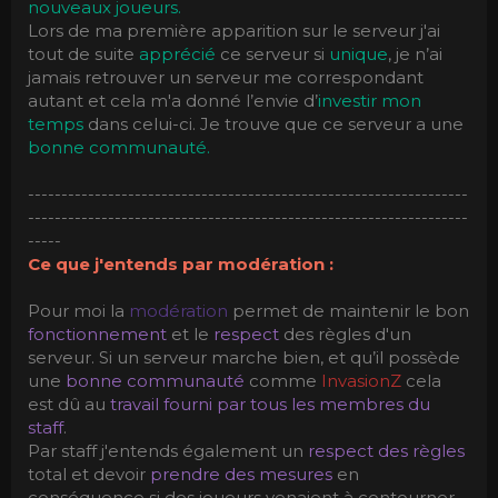
nouveaux joueurs.
Lors de ma première apparition sur le serveur j'ai
tout de suite
apprécié
ce serveur si
unique
, je n’ai
jamais retrouver un serveur me correspondant
autant et cela m'a donné l’envie d’
investir mon
temps
dans celui-ci. Je trouve que ce serveur a une
bonne communauté.
------------------------------------------------------------------
------------------------------------------------------------------
-----
Ce que j'entends par modération :
Pour moi la
modération
permet de maintenir le bon
fonctionnement
et le
respect
des règles d'un
serveur. Si un serveur marche bien, et qu’il possède
une
bonne communauté
comme
InvasionZ
cela
est dû au
travail fourni par tous les membres du
staff
.
Par staff j'entends également un
respect des règles
total et devoir
prendre des mesures
en
conséquence si des joueurs venaient à contourner