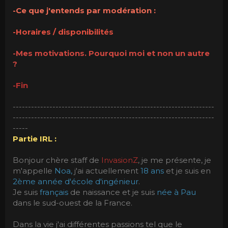
-Ce que j'entends par modération :
-Horaires / disponibilités
-Mes motivations. Pourquoi moi et non un autre
?
-Fin
------------------------------------------------------------------
------------------------------------------------------------------
-----
Partie IRL :
Bonjour chère staff de
InvasionZ
, je me présente, je
m'appelle
Noa,
j'ai actuellement
18 ans
et je suis en
2ème année d'école d'ingénieur
.
Je suis
français
de naissance et je suis
née à Pau
dans le sud-ouest de la France.
Dans la vie j'ai différentes passions tel que le