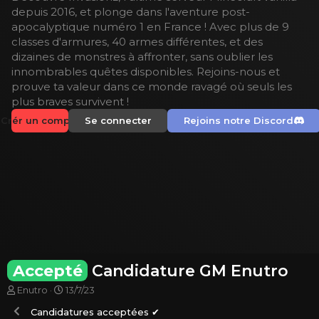
depuis 2016, et plonge dans l'aventure post-
apocalyptique numéro 1 en France ! Avec plus de 9
classes d'armures, 40 armes différentes, et des
dizaines de monstres à affronter, sans oublier les
innombrables quêtes disponibles. Rejoins-nous et
prouve ta valeur dans ce monde ravagé où seuls les
plus braves survivent !
Crér un compte
Se connecter
Rejoins notre Discord
Accepté
Candidature GM Enutro
A
D
Enutro
13/7/23
u
a
Candidatures acceptées ✔
t
t